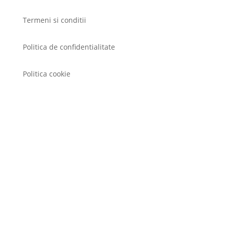
Termeni si conditii
Politica de confidentialitate
Politica cookie
Comanda si Livare
Politica de Retur
ANPC 0219551
Firma