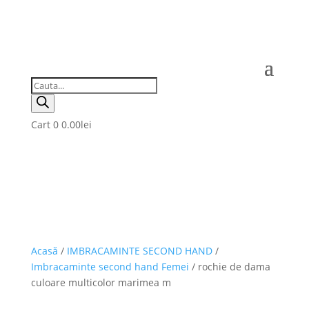
Products
search
Cart
0
0.00
lei
Acasă
/
IMBRACAMINTE SECOND HAND
/
Imbracaminte second hand Femei
/ rochie de dama
culoare multicolor marimea m