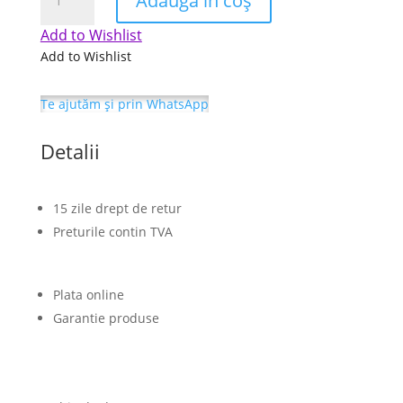
Adaugă în coș
rochie
de
Add to Wishlist
dama
Add to Wishlist
culoare
multicolor
Te ajutăm și prin WhatsApp
marimea
m
Detalii
15 zile drept de retur
Preturile contin TVA
Plata online
Garantie produse