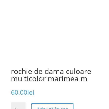
rochie de dama culoare
multicolor marimea m
60.00
lei
Cantitate