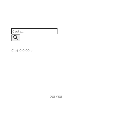
Products
search
Cart
0
0.00
lei
2XL/3XL