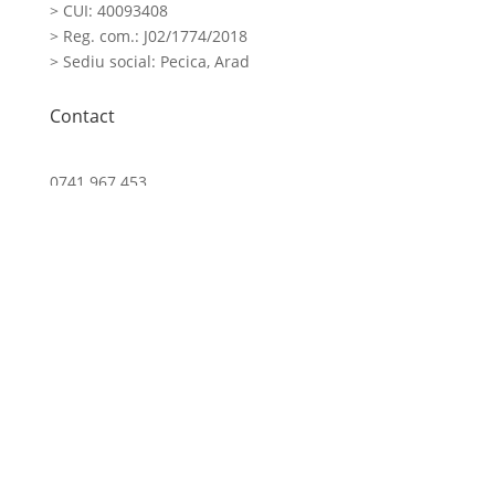
> CUI: 40093408
> Reg. com.: J02/1774/2018
> Sediu social: Pecica, Arad
Contact
0741.967.453
contact@fashionwomanman.ro
Program relatii clienti
L.-V. orele 9 .00-17.00